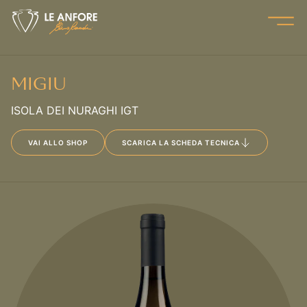
Open
MIGIU
ISOLA DEI NURAGHI IGT
VAI ALLO SHOP
SCARICA LA SCHEDA TECNICA